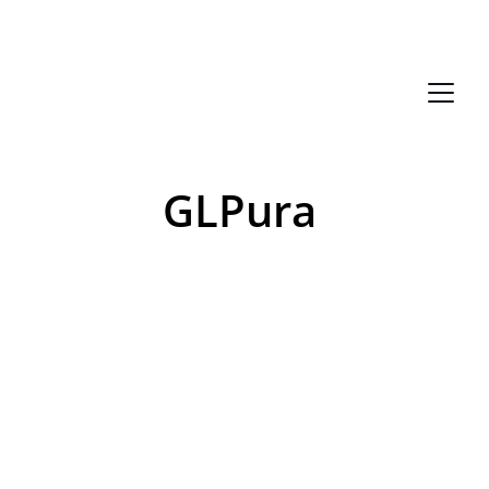
🚀 SONDERANGEBOT -46% + KOSTENLOSER 
VERSAND | ZEITLICH BEGRENZTES ANGEBOT
GLPura 